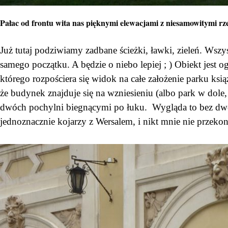
Pałac od frontu wita nas pięknymi elewacjami z niesamowitymi rze
Już tutaj podziwiamy zadbane ścieżki, ławki, zieleń. Wszys
samego początku. A będzie o niebo lepiej ; ) Obiekt jest 
którego rozpościera się widok na całe założenie parku ksią
że budynek znajduje się na wzniesieniu (albo park w dole, 
dwóch pochylni biegnącymi po łuku. Wygląda to bez dwóch
jednoznacznie kojarzy z Wersalem, i nikt mnie nie przekona, 