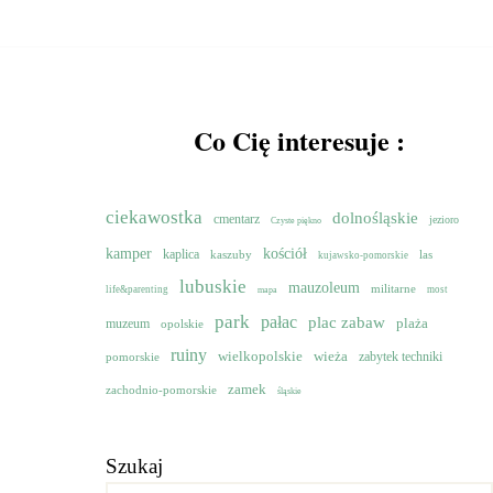
Co Cię interesuje :
ciekawostka
dolnośląskie
cmentarz
jezioro
Czyste piękno
kamper
kościół
kaplica
kaszuby
las
kujawsko-pomorskie
lubuskie
mauzoleum
militarne
life&parenting
most
mapa
park
pałac
plac zabaw
muzeum
plaża
opolskie
ruiny
wielkopolskie
wieża
pomorskie
zabytek techniki
zamek
zachodnio-pomorskie
śląskie
Szukaj