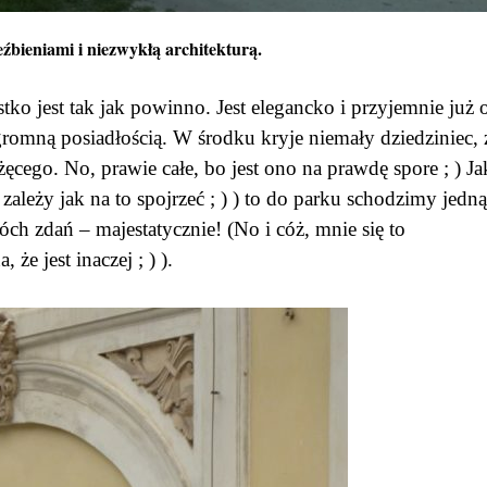
źbieniami i niezwykłą architekturą.
tko jest tak jak powinno. Jest elegancko i przyjemnie już 
ogromną posiadłością. W środku kryje niemały dziedziniec, 
żęcego. No, prawie całe, bo jest ono na prawdę spore ; ) J
zależy jak na to spojrzeć ; ) ) to do parku schodzimy jedną
 zdań – majestatycznie! (No i cóż, mnie się to
że jest inaczej ; ) ).