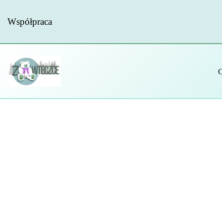
Współpraca
Przejdź
do
treści