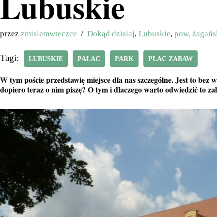
Lubuskie
przez
zmisiemwteczce
Dokąd dzisiaj
,
Lubuskie
,
pow. żagańs
Tagi:
LUBUSKIE
PAŁAC
PARK
PLAC ZABAW
W tym poście przedstawię miejsce dla nas szczególne. Jest to bez 
dopiero teraz o nim piszę? O tym i dlaczego warto odwiedzić to za