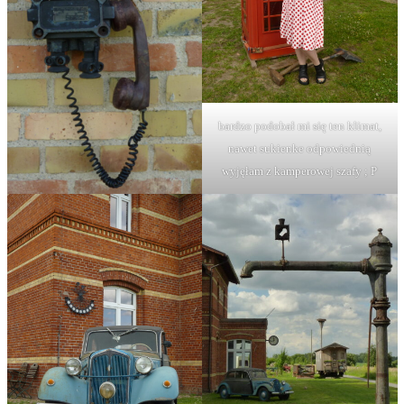
bardzo podobał mi się ten klimat,
nawet sukienke odpowiednią
wyjęłam z kamperowej szafy ; P