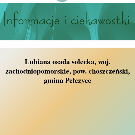
Lubiana osada sołecka, woj.
zachodniopomorskie, pow. choszczeński,
gmina Pełczyce