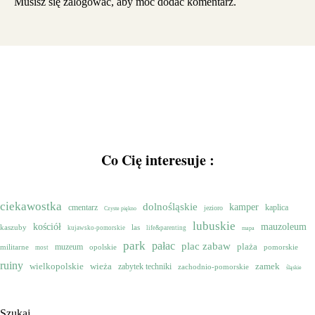
Musisz się
zalogować
, aby móc dodać komentarz.
Co Cię interesuje :
ciekawostka
dolnośląskie
kamper
cmentarz
kaplica
jezioro
Czyste piękno
lubuskie
mauzoleum
kościół
kaszuby
las
kujawsko-pomorskie
life&parenting
mapa
park
pałac
plac zabaw
muzeum
plaża
militarne
opolskie
pomorskie
most
ruiny
wielkopolskie
zamek
wieża
zabytek techniki
zachodnio-pomorskie
śląskie
Szukaj