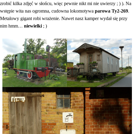
zrobić kilka zdjęć w słońcu, więc pewnie nikt mi nie uwierzy ; ) ). Na
wstępie wita nas ogromna, cudowna lokomotywa
parowa Ty2-269
.
Metalowy gigant robi wrażenie. Nawet nasz kamper wydał się przy
nim hmm…
niewielki
; )