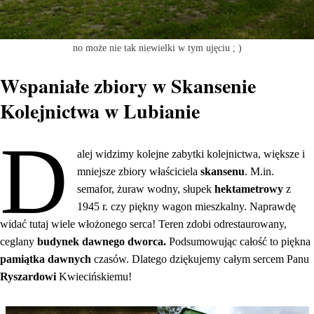
no może nie tak niewielki w tym ujęciu ; )
Wspaniałe zbiory w Skansenie
Kolejnictwa w Lubianie
D
alej widzimy kolejne zabytki kolejnictwa, większe i
mniejsze zbiory właściciela
skansenu
. M.in.
semafor, żuraw wodny, słupek
hektametrowy
z
1945 r. czy piękny wagon mieszkalny. Naprawdę
widać tutaj wiele włożonego serca! Teren zdobi odrestaurowany,
ceglany
budynek dawnego dworca.
Podsumowując całość to piękna
pamiątka dawnych
czasów. Dlatego dziękujemy całym sercem Panu
Ryszardowi
Kwiecińskiemu!