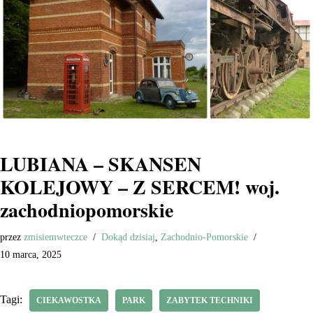
LUBIANA – SKANSEN
KOLEJOWY – Z SERCEM! woj.
zachodniopomorskie
przez
zmisiemwteczce
Dokąd dzisiaj
,
Zachodnio-Pomorskie
10 marca, 2025
Tagi:
CIEKAWOSTKA
PARK
ZABYTEK TECHNIKI