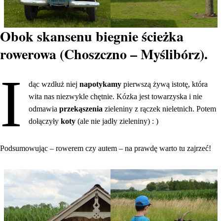
Obok skansenu biegnie ścieżka
rowerowa (Choszczno – Myślibórz).
I
dąc wzdłuż niej
napotykamy
pierwszą żywą istotę, która
wita nas niezwykle chętnie. Kózka jest towarzyska i nie
odmawia
przekąszenia
zieleniny z rączek nieletnich. Potem
dołączyły
koty
(ale nie jadły zieleniny) : )
Podsumowując – rowerem czy autem – na prawdę warto tu zajrzeć!