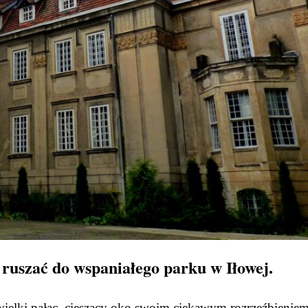
 ruszać do wspaniałego parku w Iłowej.
y wielki pałac, cieszący oko swoim ciekawym rozrzeźbienie