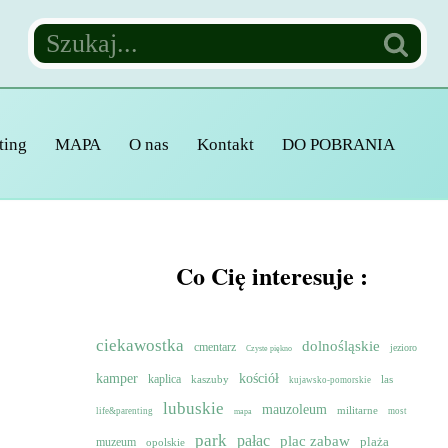
ting
MAPA
O nas
Kontakt
DO POBRANIA
Co Cię interesuje :
ciekawostka
dolnośląskie
cmentarz
jezioro
Czyste piękno
kamper
kościół
kaplica
kaszuby
las
kujawsko-pomorskie
lubuskie
mauzoleum
militarne
life&parenting
most
mapa
park
pałac
plac zabaw
muzeum
plaża
opolskie