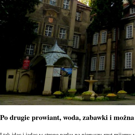
Po drugie prowiant, woda, zabawki i można
I tak idąc i jadąc w stronę parku na pierwszy rzut mijam