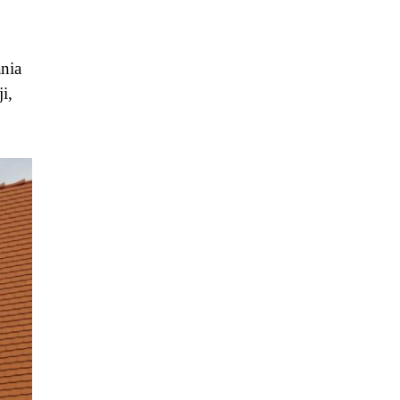
nia
i,