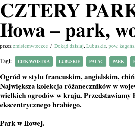
CZTERY PARK
Iłowa – park, w
przez
zmisiemwteczce
Dokąd dzisiaj
,
Lubuskie
,
pow. żagańs
Tagi:
CIEKAWOSTKA
LUBUSKIE
PAŁAC
PARK
Ogród w stylu francuskim, angielskim, chi
Największa kolekcja różaneczników w wojew
wielkich ogrodów w kraju. Przedstawiamy P
ekscentrycznego hrabiego.
Park w Iłowej.