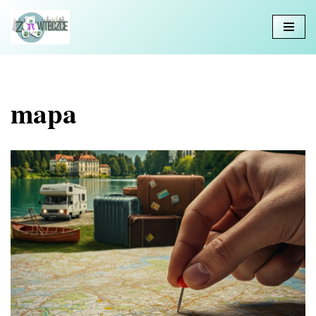
Przejdź
do
treści
mapa