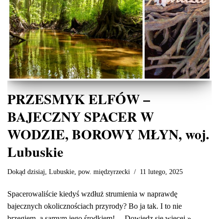
PRZESMYK ELFÓW –
BAJECZNY SPACER W
WODZIE, BOROWY MŁYN, woj.
Lubuskie
Dokąd dzisiaj
,
Lubuskie
,
pow. międzyrzecki
11 lutego, 2025
Spacerowaliście kiedyś wzdłuż strumienia w naprawdę
bajecznych okolicznościach przyrody? Bo ja tak. I to nie
brzegiem, a samym jego środkiem!…
Dowiedz się więcej »