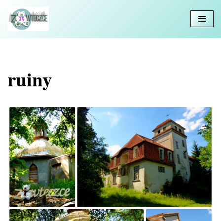
Przejdź
do
treści
ruiny