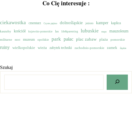
Co Cię interesuje :
ciekawostka
dolnośląskie
kamper
cmentarz
kaplica
jezioro
Czyste piękno
lubuskie
mauzoleum
kościół
kaszuby
las
kujawsko-pomorskie
life&parenting
mapa
park
pałac
plac zabaw
muzeum
plaża
militarne
opolskie
pomorskie
most
ruiny
wielkopolskie
zamek
wieża
zabytek techniki
zachodnio-pomorskie
śląskie
Szukaj