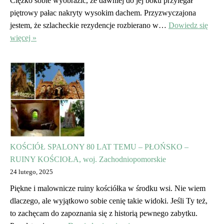
Ciężko sobie wyobrazić, że dawniej do jej boku przylegał
piętrowy pałac nakryty wysokim dachem. Przyzwyczajona
jestem, że szlacheckie rezydencje rozbierano w…
Dowiedz się
więcej »
KOŚCIÓŁ SPALONY 80 LAT TEMU – PŁOŃSKO –
RUINY KOŚCIOŁA, woj. Zachodniopomorskie
24 lutego, 2025
Piękne i malownicze ruiny kościółka w środku wsi. Nie wiem
dlaczego, ale wyjątkowo sobie cenię takie widoki. Jeśli Ty też,
to zachęcam do zapoznania się z historią pewnego zabytku.