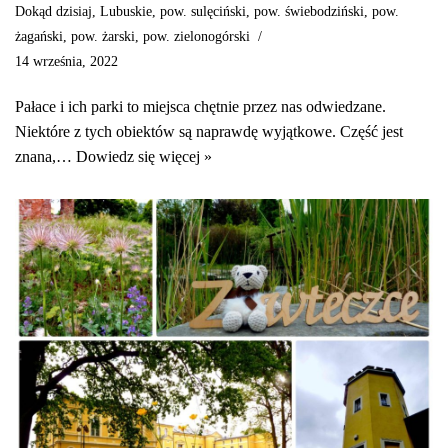
Dokąd dzisiaj
,
Lubuskie
,
pow. sulęciński
,
pow. świebodziński
,
pow.
żagański
,
pow. żarski
,
pow. zielonogórski
14 września, 2022
Pałace i ich parki to miejsca chętnie przez nas odwiedzane.
Niektóre z tych obiektów są naprawdę wyjątkowe. Część jest
znana,…
Dowiedz się więcej »