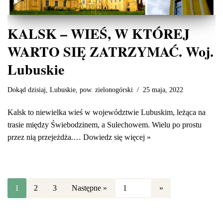
KALSK – WIEŚ, W KTÓREJ
WARTO SIĘ ZATRZYMAĆ. Woj.
Lubuskie
Dokąd dzisiaj
,
Lubuskie
,
pow. zielonogórski
25 maja, 2022
Kalsk to niewielka wieś w województwie Lubuskim, leżąca na
trasie między Świebodzinem, a Sulechowem. Wielu po prostu
przez nią przejeżdża.…
Dowiedz się więcej »
1
2
3
Następne »