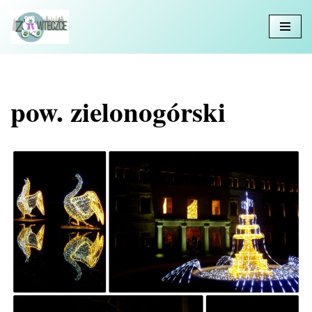
Przejdź
do
treści
pow. zielonogórski