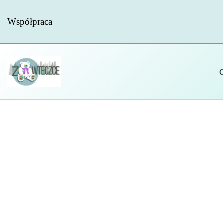
Współpraca
Przejdź
do
treści