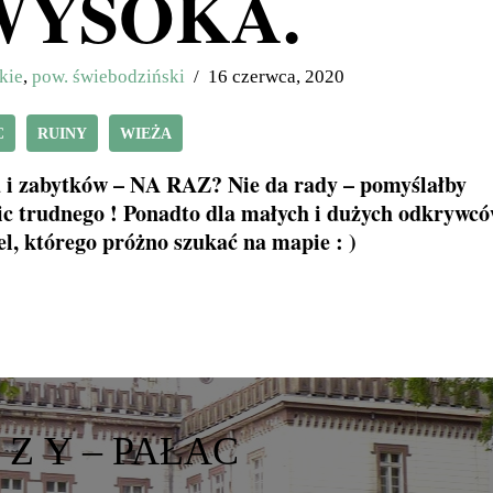
WYSOKA.
kie
,
pow. świebodziński
16 czerwca, 2020
C
RUINY
WIEŻA
gu i zabytków – NA RAZ? Nie da rady – pomyślałby
nic trudnego ! Ponadto dla małych i dużych odkrywc
el, którego próżno szukać na mapie : )
P R Z E Ł A Z Y – PAŁAC