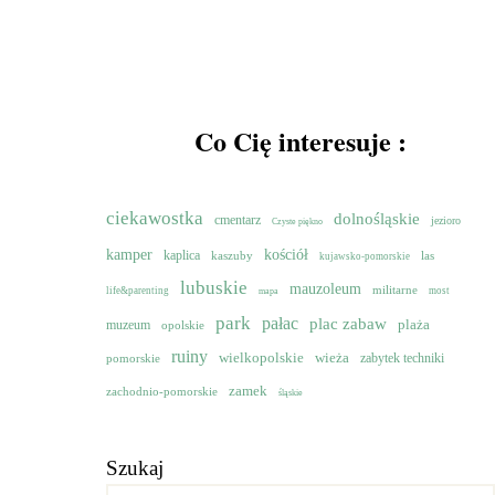
Co Cię interesuje :
ciekawostka
dolnośląskie
cmentarz
jezioro
Czyste piękno
kamper
kościół
kaplica
kaszuby
las
kujawsko-pomorskie
lubuskie
mauzoleum
militarne
life&parenting
most
mapa
park
pałac
plac zabaw
muzeum
plaża
opolskie
ruiny
wielkopolskie
wieża
pomorskie
zabytek techniki
zamek
zachodnio-pomorskie
śląskie
Szukaj