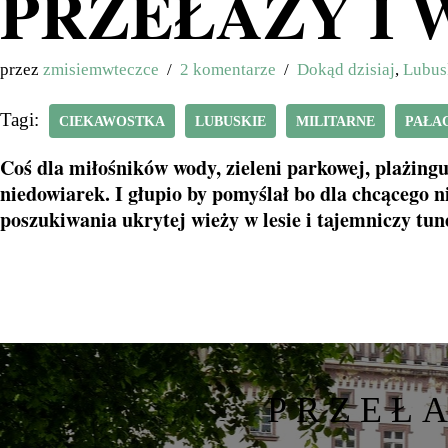
PRZEŁAZY I 
przez
zmisiemwteczce
2 komentarze
Dokąd dzisiaj
,
Lubus
Tagi:
CIEKAWOSTKA
LUBUSKIE
MILITARNE
PAŁA
Coś dla miłośników wody, zieleni parkowej, plażin
niedowiarek. I głupio by pomyślał bo dla chcącego 
poszukiwania ukrytej wieży w lesie i tajemniczy tun