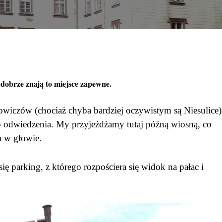
 dobrze znają to miejsce zapewne.
żowiczów (chociaż chyba bardziej oczywistym są Niesulice)
do odwiedzenia. My przyjeżdżamy tutaj późną wiosną, co
a w głowie.
ię parking, z którego rozpościera się widok na pałac i
.