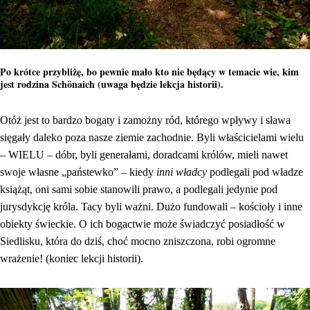
Po krótce przybliżę, bo pewnie mało kto nie będący w temacie wie, kim
jest rodzina Schönaich (uwaga będzie lekcja historii).
Otóż jest to bardzo bogaty i zamożny ród, którego wpływy i sława
sięgały daleko poza nasze ziemie zachodnie. Byli właścicielami wielu
– WIELU – dóbr, byli generałami, doradcami królów, mieli nawet
swoje własne „państewko” – kiedy
inni władcy
podlegali pod władze
książąt, oni sami sobie stanowili prawo, a podlegali jedynie pod
jurysdykcję króla. Tacy byli ważni. Dużo fundowali – kościoły i inne
obiekty świeckie. O ich bogactwie może świadczyć posiadłość w
Siedlisku, która do dziś, choć mocno zniszczona, robi ogromne
wrażenie! (koniec lekcji historii).