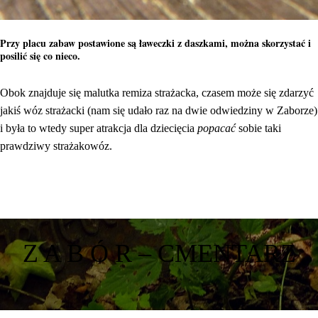
Przy placu zabaw postawione są ławeczki z daszkami, można skorzystać i
posilić się co nieco.
Obok znajduje się malutka remiza strażacka, czasem może się zdarzyć
jakiś wóz strażacki (nam się udało raz na dwie odwiedziny w Zaborze)
i była to wtedy super atrakcja dla dziecięcia
popacać
sobie taki
prawdziwy strażakowóz.
Z A B Ó R – CMENTARZ