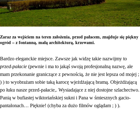
Zaraz za wejściem na teren założenia, przed pałacem, znajduje się piękny
ogród – z fontanną, małą architekturą, krzewami.
Bardzo eleganckie miejsce. Zawsze jak widzę takie nazwijmy to
przed-pałacie
(pewnie i ma to jakąś swoją profesjonalną nazwę, ale
mam przekonanie graniczące z pewnością, że nie jest lepsza od mojej ;
) ) to wyobrażam sobie taką karocę wjeżdżającą bramą. Objeżdżającą
po łuku nasze przed-pałacie,. Wysiadające z niej dostojne szlachectwo.
Panią w bufiastej wiktoriańskiej sukni i Pana w śmiesznych gacio-
pantalonach… Pięknie! (chyba za dużo filmów oglądam ; ) ).