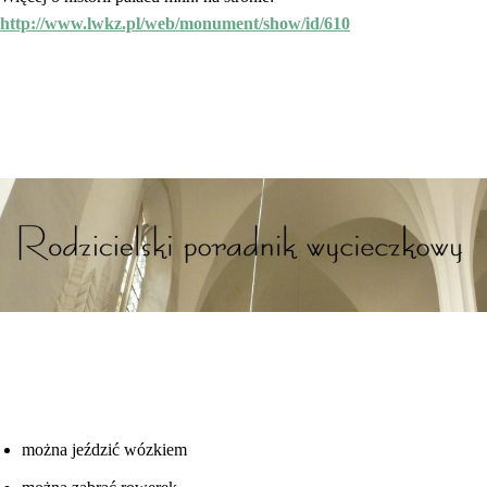
http://www.lwkz.pl/web/monument/show/id/610
można jeździć wózkiem