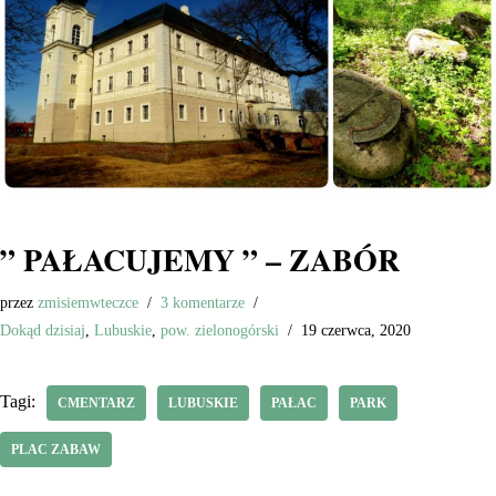
” PAŁACUJEMY ” – ZABÓR
przez
zmisiemwteczce
3 komentarze
Dokąd dzisiaj
,
Lubuskie
,
pow. zielonogórski
19 czerwca, 2020
Tagi:
CMENTARZ
LUBUSKIE
PAŁAC
PARK
PLAC ZABAW