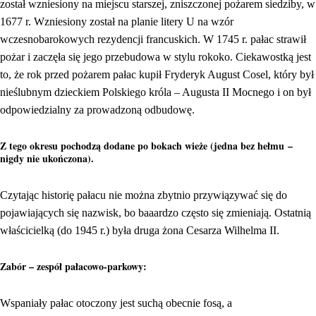
został wzniesiony na miejscu starszej, zniszczonej pożarem siedziby, w
1677 r. Wzniesiony został na planie litery U na wzór
wczesnobarokowych rezydencji francuskich. W 1745 r. pałac strawił
pożar i zaczęła się jego przebudowa w stylu rokoko. Ciekawostką jest
to, że rok przed pożarem pałac kupił Fryderyk August Cosel, który był
nieślubnym dzieckiem Polskiego króla – Augusta II Mocnego i on był
odpowiedzialny za prowadzoną odbudowę.
Z tego okresu pochodzą dodane po bokach wieże (jedna bez hełmu –
nigdy nie ukończona).
Czytając historię pałacu nie można zbytnio przywiązywać się do
pojawiających się nazwisk, bo baaardzo często się zmieniają. Ostatnią
właścicielką (do 1945 r.) była druga żona Cesarza Wilhelma II.
Zabór – zespół pałacowo-parkowy:
Wspaniały pałac otoczony jest suchą obecnie fosą, a