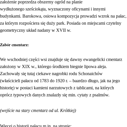
założenie poprzedza obszerny ogród na planie
wydłużonego sześciokąta, wyznaczony oficynami i innymi
budynkami. Barokowa, osiowa kompozycja prowadzi wzrok na pałac,
za którym rozpościera się duży park. Posiada on miejscami czytelny
geometryczny układ nadany w XVII w.
Zabór cmentarz:
We wschodniej części wsi znajduje się dawny ewangelicki cmentarz
założony w XIX w., którego środkiem biegnie lipowa aleja.
Zachowały się tutaj ciekawe nagrobki rodu Schonaichów
(właścicieli pałacu od 1783 do 1920 r. – baardzo długo, jak na jego
historię) w postaci kamieni narzutowych z tablicami, na których
oprócz typowych danych znalazły się min. cytaty z psalmów.
(wejście na stary cmentarz od ul. Krótkiej)
Więcej o historii pałacu m.in. na stronie: