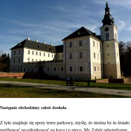
Następnie obchodzimy całość dookoła.
Z tyłu znajduje się spory teren parkowy, myślę, że można by tu śmiało
spróbować po-piknikować na kocu co nieco. My Zabór odwiedzamy