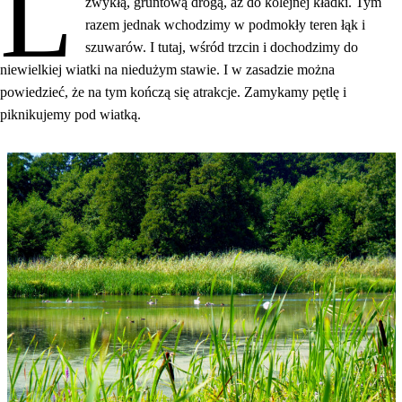
L
zwykłą, gruntową drogą, aż do kolejnej kładki. Tym
razem jednak wchodzimy w podmokły teren łąk i
szuwarów. I tutaj, wśród trzcin i dochodzimy do
niewielkiej wiatki na niedużym stawie. I w zasadzie można
powiedzieć, że na tym kończą się atrakcje. Zamykamy pętlę i
piknikujemy pod wiatką.