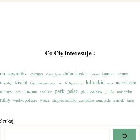
Co Cię interesuje :
ciekawostka
dolnośląskie
kamper
cmentarz
kaplica
jezioro
Czyste piękno
lubuskie
mauzoleum
kościół
kaszuby
las
kujawsko-pomorskie
life&parenting
mapa
park
pałac
plac zabaw
muzeum
plaża
militarne
opolskie
pomorskie
most
ruiny
wielkopolskie
zamek
wieża
zabytek techniki
zachodnio-pomorskie
śląskie
Szukaj