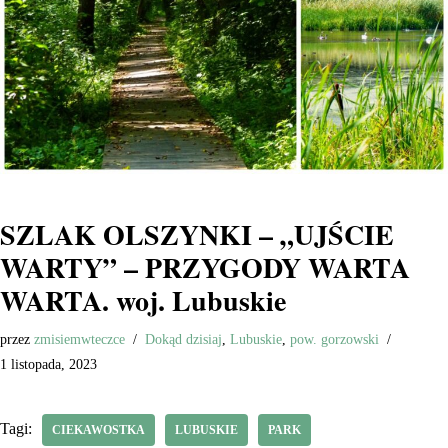
SZLAK OLSZYNKI – „UJŚCIE
WARTY” – PRZYGODY WARTA
WARTA. woj. Lubuskie
przez
zmisiemwteczce
Dokąd dzisiaj
,
Lubuskie
,
pow. gorzowski
1 listopada, 2023
Tagi:
CIEKAWOSTKA
LUBUSKIE
PARK