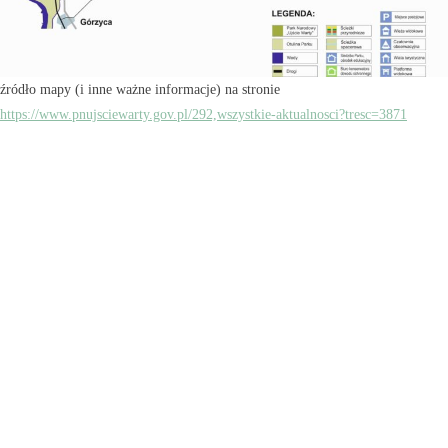
źródło mapy (i inne ważne informacje) na stronie
https://www.pnujsciewarty.gov.pl/292,wszystkie-aktualnosci?tresc=3871