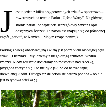
J
est to jeden z kilku przygotowanych szlaków spacerowo –
rowerowych na terenie Parku „Ujście Warty”. Na głównej
1
stronie parku
odnajdziecie szczegółowy wykaz i opis
dostępnych ścieżek. Ta natomiast znajduje się od północnej
częśći „parku”, w Kamieniu Małym (mapa poniżej).
Parking z wieżą obserwacyjną i wiatą jest początkiem niedługiej pętli
szlaku „Olszynki”. My idziemy z niego drogą szutrową, wzdłuż
rzeczki. Kiedy wreszcie docieramy do mosteczka nad rzeczką,
przygoda zaczyna się. I to nie byle jak, bo od bardzo fajnej,
drewnianej kładki. Dlatego też dzieciom się bardzo podoba – bo nie
jest to typowa ścieżka ; )