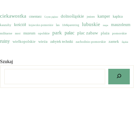
ciekawostka
dolnośląskie
kamper
cmentarz
kaplica
jezioro
Czyste piękno
lubuskie
mauzoleum
kościół
kaszuby
las
kujawsko-pomorskie
life&parenting
mapa
park
pałac
plac zabaw
muzeum
plaża
militarne
opolskie
pomorskie
most
ruiny
wielkopolskie
zamek
wieża
zabytek techniki
zachodnio-pomorskie
śląskie
Szukaj