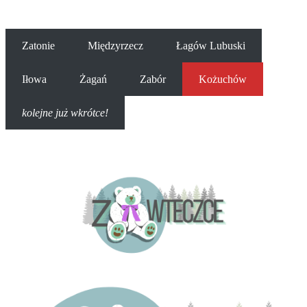
Zatonie
Międzyrzecz
Łagów Lubuski
Iłowa
Żagań
Zabór
Kożuchów
kolejne już wkrótce!