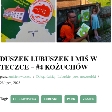
DUSZEK LUBUSZEK I MIŚ W
TECZCE – #4 KOŻUCHÓW
przez
zmisiemwteczce
Dokąd dzisiaj
,
Lubuskie
,
pow. nowosolski
26 lipca, 2023
Tagi:
CIEKAWOSTKA
LUBUSKIE
PARK
ZAMEK