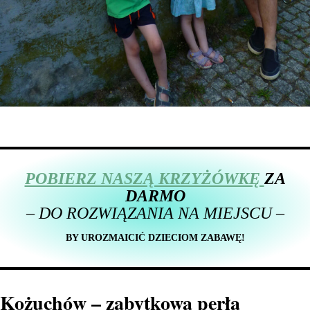
POBIERZ NASZĄ KRZYŻÓWKĘ
ZA
DARMO
–
DO ROZWIĄZANIA NA MIEJSCU
–
BY UROZMAICIĆ DZIECIOM ZABAWĘ!
Kożuchów – zabytkowa perła