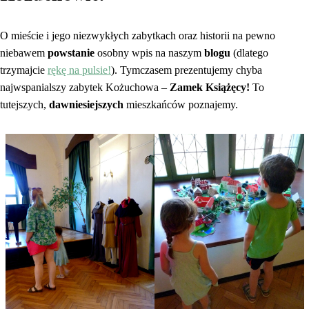
O mieście i jego niezwykłych zabytkach oraz historii na pewno
niebawem
powstanie
osobny wpis na naszym
blogu
(dlatego
trzymajcie
rękę na pulsie!
). Tymczasem prezentujemy chyba
najwspanialszy zabytek Kożuchowa –
Zamek Książęcy!
To
tutejszych,
dawniesiejszych
mieszkańców poznajemy.