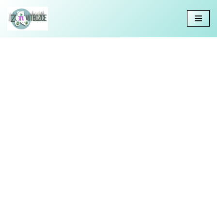
Przejdź
do
treści