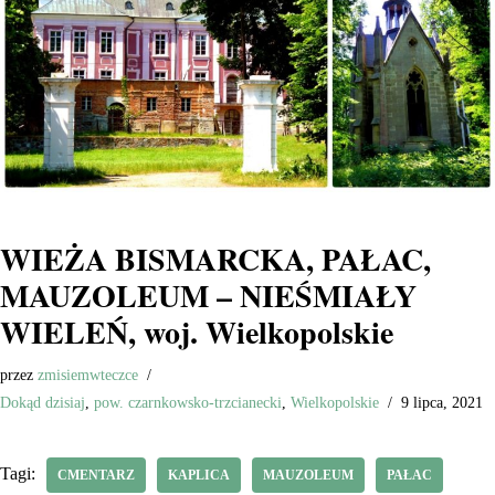
WIEŻA BISMARCKA, PAŁAC,
MAUZOLEUM – NIEŚMIAŁY
WIELEŃ, woj. Wielkopolskie
przez
zmisiemwteczce
Dokąd dzisiaj
,
pow. czarnkowsko-trzcianecki
,
Wielkopolskie
9 lipca, 2021
Tagi:
CMENTARZ
KAPLICA
MAUZOLEUM
PAŁAC