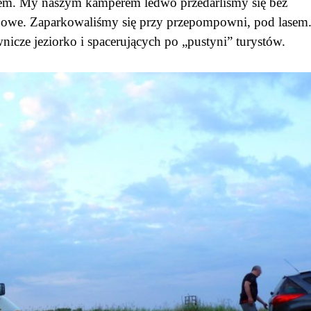
iem. My naszym kamperem ledwo przedarliśmy się bez
lejowe. Zaparkowaliśmy się przy przepompowni, pod lasem
cze jeziorko i spacerujących po „pustyni” turystów.