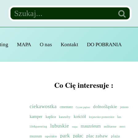
ting
MAPA
O nas
Kontakt
DO POBRANIA
Co Cię interesuje :
ciekawostka
dolnośląskie
cmentarz
jezioro
Czyste piękno
kamper
kościół
kaplica
kaszuby
las
kujawsko-pomorskie
lubuskie
mauzoleum
militarne
life&parenting
most
mapa
park
pałac
plac zabaw
muzeum
plaża
opolskie