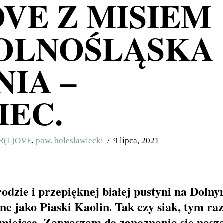
VE Z MISIEM
DOLNOŚLĄSKA
NIA –
EC.
R(L)OVE
,
pow. bolesławiecki
9 lipca, 2021
rodzie i przepięknej białej pustyni na Doln
ne jako Piaski Kaolin. Tak czy siak, tym r
o miejsce. Zapraszam do zapoznania się nasz