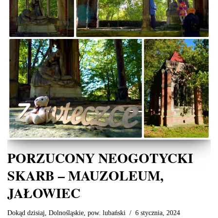
PORZUCONY NEOGOTYCKI
SKARB – MAUZOLEUM,
JAŁOWIEC
Dokąd dzisiaj
,
Dolnośląskie
,
pow. lubański
6 stycznia, 2024