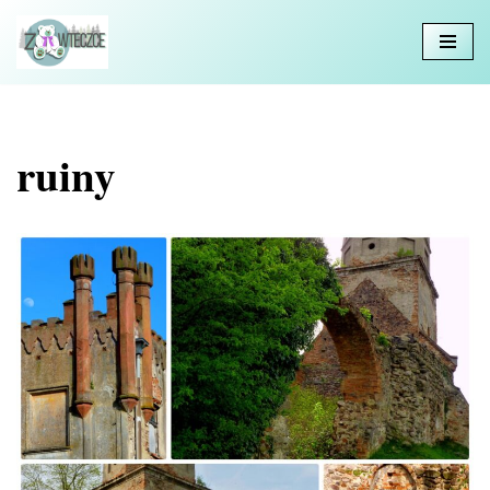
Przejdź
do
treści
ruiny