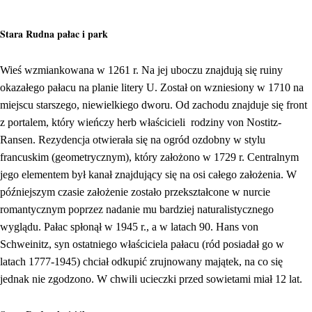
Stara Rudna pałac i park
Wieś wzmiankowana w 1261 r. Na jej uboczu znajdują się ruiny
okazałego pałacu na planie litery U. Został on wzniesiony w 1710 na
miejscu starszego, niewielkiego dworu. Od zachodu znajduje się front
z portalem, który wieńczy herb właścicieli rodziny von Nostitz-
Ransen. Rezydencja otwierała się na ogród ozdobny w stylu
francuskim (geometrycznym), który założono w 1729 r. Centralnym
jego elementem był kanał znajdujący się na osi całego założenia. W
późniejszym czasie założenie zostało przekształcone w nurcie
romantycznym poprzez nadanie mu bardziej naturalistycznego
wyglądu. Pałac spłonął w 1945 r., a w latach 90. Hans von
Schweinitz, syn ostatniego właściciela pałacu (ród posiadał go w
latach 1777-1945) chciał odkupić zrujnowany majątek, na co się
jednak nie zgodzono. W chwili ucieczki przed sowietami miał 12 lat.