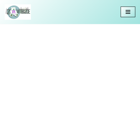
Przejdź
do
treści