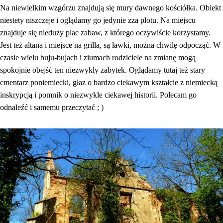
Na niewielkim wzgórzu znajdują się mury dawnego kościółka. Obiekt
niestety niszczeje i oglądamy go jedynie zza płotu. Na miejscu
znajduje się nieduży plac zabaw, z którego oczywiście korzystamy.
Jest też altana i miejsce na grilla, są ławki, można chwilę odpocząć. W
czasie wielu buju-bujach i ziumach rodziciele na zmianę mogą
spokojnie obejść ten niezwykły zabytek. Oglądamy tutaj też stary
cmentarz poniemiecki, głaz o bardzo ciekawym kształcie z niemiecką
inskrypcją i pomnik o niezwykle ciekawej historii. Polecam go
odnaleźć i samemu przeczytać ; )