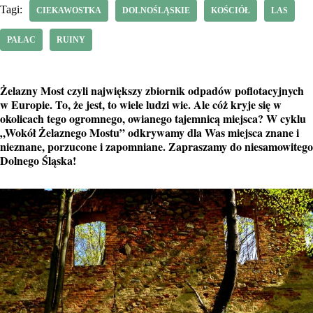
Tagi:
CIEKAWOSTKA
DOLNOŚLĄSKIE
KOŚCIÓŁ
LAS
PAŁAC
RUINY
Żelazny Most czyli największy zbiornik odpadów poflotacyjnych
w Europie. To, że jest, to wiele ludzi wie. Ale cóż kryje się w
okolicach tego ogromnego, owianego tajemnicą miejsca? W cyklu
„Wokół Żelaznego Mostu” odkrywamy dla Was miejsca znane i
nieznane, porzucone i zapomniane. Zapraszamy do niesamowitego
Dolnego Śląska!