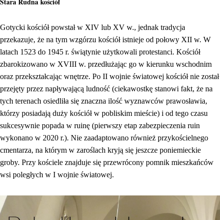
Stara Rudna kościół
Gotycki kościół powstał w XIV lub XV w., jednak tradycja
przekazuje, że na tym wzgórzu kościół istnieje od połowy XII w. W
latach 1523 do 1945 r. świątynie użytkowali protestanci. Kościół
zbarokizowano w XVIII w. przedłużając go w kierunku wschodnim
oraz przekształcając wnętrze. Po II wojnie światowej kościół nie został
przejęty przez napływającą ludność (ciekawostkę stanowi fakt, że na
tych terenach osiedliła się znaczna ilość wyznawców prawosławia,
którzy posiadają duży kościół w pobliskim mieście) i od tego czasu
sukcesywnie popada w ruinę (pierwszy etap zabezpieczenia ruin
wykonano w 2020 r.). Nie zaadaptowano również przykościelnego
cmentarza, na którym w zaroślach kryją się jeszcze poniemieckie
groby. Przy kościele znajduje się przewrócony pomnik mieszkańców
wsi poległych w I wojnie światowej.