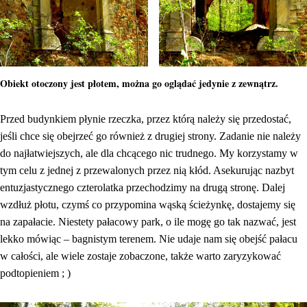
Obiekt otoczony jest płotem, można go oglądać jedynie z zewnątrz.
Przed budynkiem płynie rzeczka, przez którą należy się przedostać,
jeśli chce się obejrzeć go również z drugiej strony. Zadanie nie należy
do najłatwiejszych, ale dla chcącego nic trudnego. My korzystamy w
tym celu z jednej z przewalonych przez nią kłód. Asekurując nazbyt
entuzjastycznego czterolatka przechodzimy na drugą stronę. Dalej
wzdłuż płotu, czymś co przypomina wąską ścieżynkę, dostajemy się
na zapałacie. Niestety pałacowy park, o ile mogę go tak nazwać, jest
lekko mówiąc – bagnistym terenem. Nie udaje nam się obejść pałacu
w całości, ale wiele zostaje zobaczone, także warto zaryzykować
podtopieniem ; )