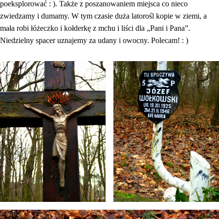
poeksplorować : ). Także z poszanowaniem miejsca co nieco
zwiedzamy i dumamy. W tym czasie duża latorośl kopie w ziemi, a
mała robi łóżeczko i kołderkę z mchu i liści dla „Pani i Pana”.
Niedzielny spacer uznajemy za udany i owocny. Polecam! : )