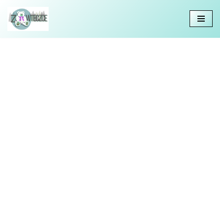
Przejdź
do
treści