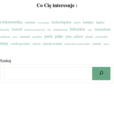
Co Cię interesuje :
ciekawostka
dolnośląskie
kamper
cmentarz
kaplica
jezioro
Czyste piękno
lubuskie
mauzoleum
kościół
kaszuby
las
kujawsko-pomorskie
life&parenting
mapa
park
pałac
plac zabaw
muzeum
plaża
militarne
opolskie
pomorskie
most
ruiny
wielkopolskie
zamek
wieża
zabytek techniki
zachodnio-pomorskie
śląskie
Szukaj