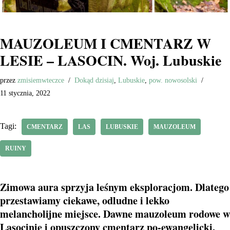
MAUZOLEUM I CMENTARZ W
LESIE – LASOCIN. Woj. Lubuskie
przez
zmisiemwteczce
Dokąd dzisiaj
,
Lubuskie
,
pow. nowosolski
11 stycznia, 2022
Tagi:
CMENTARZ
LAS
LUBUSKIE
MAUZOLEUM
RUINY
Zimowa aura sprzyja leśnym eksploracjom. Dlatego
przestawiamy ciekawe, odludne i lekko
melancholijne miejsce. Dawne mauzoleum rodowe w
Lasocinie i opuszczony cmentarz po-ewangelicki.