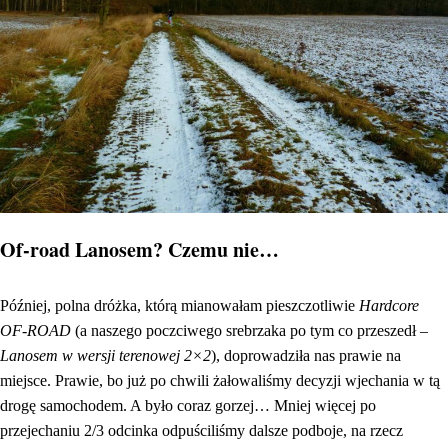
Of-road Lanosem? Czemu nie…
Później, polna dróżka, którą mianowałam pieszczotliwie
Hardcore
OF-ROAD
(a naszego poczciwego srebrzaka po tym co przeszedł –
Lanosem w wersji terenowej 2×2
), doprowadziła nas prawie na
miejsce. Prawie, bo już po chwili żałowaliśmy decyzji wjechania w tą
drogę samochodem. A było coraz gorzej… Mniej więcej po
przejechaniu 2/3 odcinka odpuściliśmy dalsze podboje, na rzecz