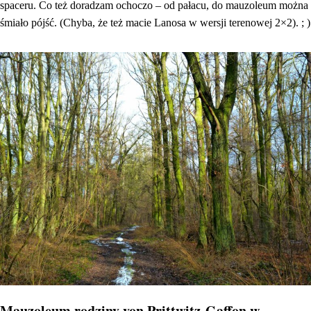
spaceru. Co też doradzam ochoczo – od pałacu, do mauzoleum można
śmiało pójść. (Chyba, że też macie Lanosa w wersji terenowej 2×2). ; )
Mauzoleum rodziny von Prittwitz-Gaffon w