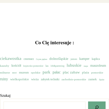
Co Cię interesuje :
ciekawostka
dolnośląskie
kamper
cmentarz
kaplica
jezioro
Czyste piękno
lubuskie
mauzoleum
kościół
kaszuby
las
kujawsko-pomorskie
life&parenting
mapa
park
pałac
plac zabaw
muzeum
plaża
militarne
opolskie
pomorskie
most
ruiny
wielkopolskie
zamek
wieża
zabytek techniki
zachodnio-pomorskie
śląskie
Szukaj