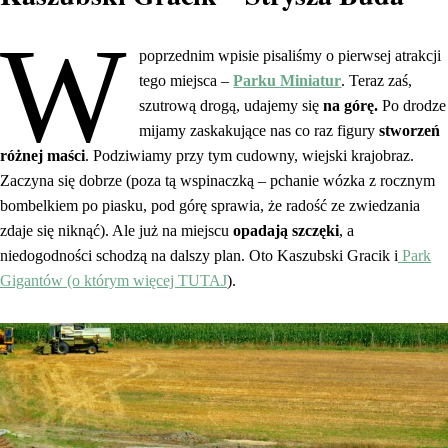
W
poprzednim wpisie pisaliśmy o pierwsej atrakcji
tego miejsca –
Parku Miniatur
. Teraz zaś,
szutrową drogą, udajemy się
na górę.
Po drodze
mijamy zaskakujące nas co raz figury
stworzeń
różnej maści
. Podziwiamy przy tym cudowny, wiejski krajobraz.
Zaczyna się dobrze (poza tą wspinaczką – pchanie wózka z rocznym
bombelkiem po piasku, pod górę sprawia, że radość ze zwiedzania
zdaje się niknąć). Ale już na miejscu
opadają szczęki
, a
niedogodności schodzą na dalszy plan. Oto Kaszubski Gracik i
Park
Gigantów (o którym więcej TUTAJ
).