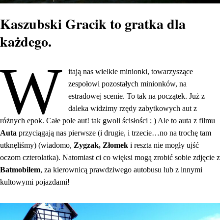
Kaszubski Gracik to gratka dla
każdego.
W
itają nas wielkie minionki, towarzyszące
zespołowi pozostałych minionków, na
estradowej scenie. To tak na początek. Już z
daleka widzimy rzędy zabytkowych aut z
różnych epok. Całe pole aut! tak gwoli ścisłości ; ) Ale to auta z filmu
Auta
przyciągają nas pierwsze (i drugie, i trzecie…no na trochę tam
utknęliśmy) (wiadomo,
Zygzak, Złomek
i reszta nie mogły ujść
oczom czterolatka). Natomiast ci co więksi mogą zrobić sobie zdjęcie z
Batmobilem
, za kierownicą prawdziwego autobusu lub z innymi
kultowymi pojazdami!