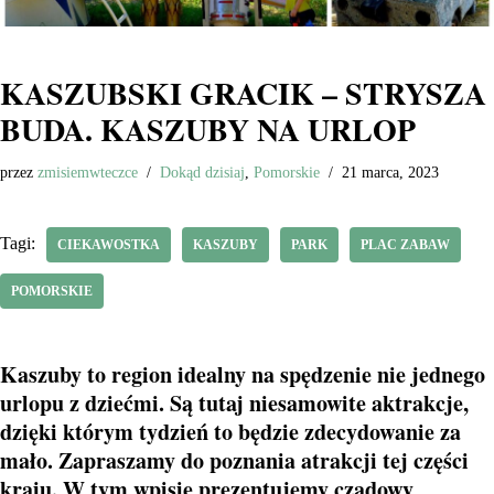
KASZUBSKI GRACIK – STRYSZA
BUDA. KASZUBY NA URLOP
przez
zmisiemwteczce
Dokąd dzisiaj
,
Pomorskie
21 marca, 2023
Tagi:
CIEKAWOSTKA
KASZUBY
PARK
PLAC ZABAW
POMORSKIE
Kaszuby to region idealny na spędzenie nie jednego
urlopu z dziećmi. Są tutaj niesamowite aktrakcje,
dzięki którym tydzień to będzie zdecydowanie za
mało. Zapraszamy do poznania atrakcji tej części
kraju. W tym wpisie prezentujemy czadowy