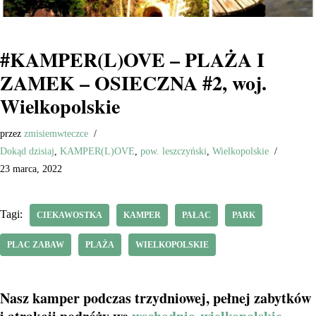
#KAMPER(L)OVE – PLAŻA I
ZAMEK – OSIECZNA #2, woj.
Wielkopolskie
przez
zmisiemwteczce
Dokąd dzisiaj
,
KAMPER(L)OVE
,
pow. leszczyński
,
Wielkopolskie
23 marca, 2022
Tagi:
CIEKAWOSTKA
KAMPER
PAŁAC
PARK
PLAC ZABAW
PLAŻA
WIELKOPOLSKIE
Nasz kamper podczas trzydniowej, pełnej zabytków