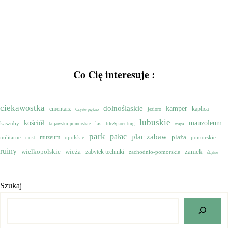
Co Cię interesuje :
ciekawostka
dolnośląskie
kamper
cmentarz
kaplica
jezioro
Czyste piękno
lubuskie
mauzoleum
kościół
kaszuby
las
kujawsko-pomorskie
life&parenting
mapa
park
pałac
plac zabaw
muzeum
plaża
militarne
opolskie
pomorskie
most
ruiny
wielkopolskie
zamek
wieża
zabytek techniki
zachodnio-pomorskie
śląskie
Szukaj