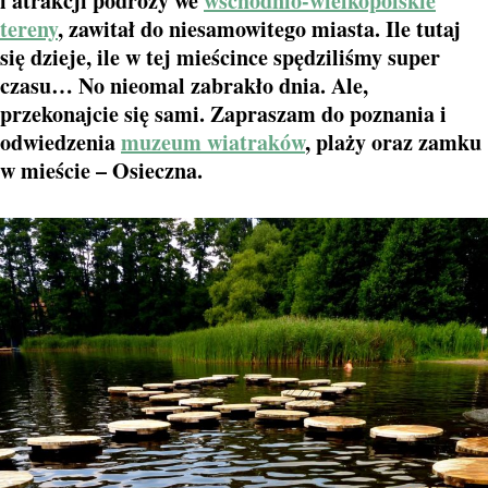
i atrakcji podróży we
wschodnio-wielkopolskie
tereny
, zawitał do niesamowitego miasta. Ile tutaj
się dzieje, ile w tej mieścince spędziliśmy super
czasu… No nieomal zabrakło dnia. Ale,
przekonajcie się sami. Zapraszam do poznania i
odwiedzenia
muzeum wiatraków
, plaży oraz zamku
w mieście – Osieczna.