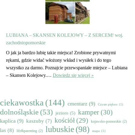
LUBIANA – SKANSEN KOLEJOWY – Z SERCEM! woj.
zachodniopomorskie
O jak ja bardzo lubię takie miejsca! Zrobione prywatnymi
rękami, gdzie widać włożony wkład i wysiłek i do tego
wszystko za darmo. Poznajcie przewspaniałe miejsce – Lubiana
– Skansen Kolejowy.…
Dowiedz się więcej »
ciekawostka
(144)
cmentarz
(9)
Czyste piękno
(1)
dolnośląskie
(53)
kamper
(30)
jezioro
(5)
kościół
(29)
kaplica
(9)
kaszuby
(7)
kujawsko-pomorskie
(2)
lubuskie
(98)
las
(8)
life&parenting
(2)
mapa
(1)