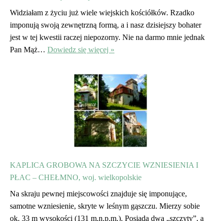
Widziałam z życiu już wiele wiejskich kościółków. Rzadko
imponują swoją zewnętrzną formą, a i nasz dzisiejszy bohater
jest w tej kwestii raczej niepozorny. Nie na darmo mnie jednak
Pan Mąż…
Dowiedz się więcej »
KAPLICA GROBOWA NA SZCZYCIE WZNIESIENIA I
PŁAC – CHEŁMNO, woj. wielkopolskie
Na skraju pewnej miejscowości znajduje się imponujące,
samotne wzniesienie, skryte w leśnym gąszczu. Mierzy sobie
ok. 33 m wysokości (131 m.n.p.m.). Posiada dwa „szczyty”, a