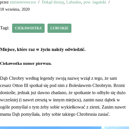
przez
zmisiemwteczce
Dokąd dzisiaj
,
Lubuskie
,
pow. żagański
18 września, 2020
Tagi:
CIEKAWOSTKA
LUBUSKIE
Miejsce, które raz w życiu należy odwiedzić.
Ciekawostka numer pierwsza.
Dąb Chrobry według legendy swoją nazwę wziął z tego, że sam
cesarz Otton III spotkał się pod nim z Bolesławem Chrobrym. Brzmi
doniośle, jednak już dawno zbadano, że spotkanie to odbyło się dużo
wcześniej (i nawet zresztą w innym miejscu), zanim nasz dąbek w
ogóle pomyślał o tym żeby sobie wykiełkować z ziemi. Zanim nawet
mama Dąb pomyślała, żeby sobie takiego Chrobrusia zasiać.