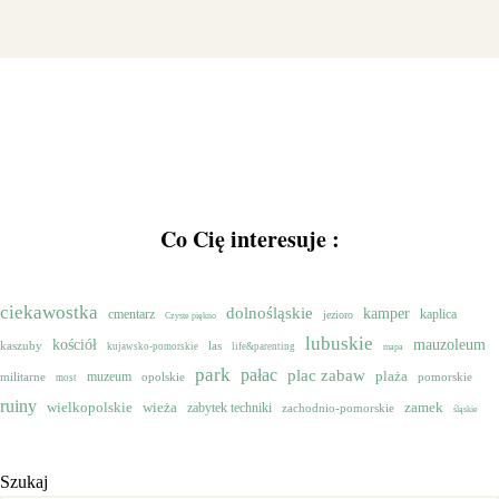
Co Cię interesuje :
ciekawostka
dolnośląskie
kamper
cmentarz
kaplica
jezioro
Czyste piękno
lubuskie
mauzoleum
kościół
kaszuby
las
kujawsko-pomorskie
life&parenting
mapa
park
pałac
plac zabaw
muzeum
plaża
militarne
opolskie
pomorskie
most
ruiny
wielkopolskie
zamek
wieża
zabytek techniki
zachodnio-pomorskie
śląskie
Szukaj