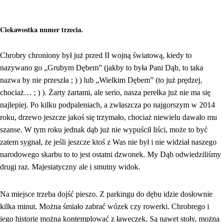
Ciekawostka numer trzecia.
Chrobry chroniony był już przed II wojną światową, kiedy to
nazywano go „Grubym Dębem” (jakby to była Pani Dąb, to taka
nazwa by nie przeszła ; ) ) lub „Wielkim Dębem” (to już prędzej,
chociaż… ; ) ). Żarty żartami, ale serio, nasza perełka już nie ma się
najlepiej. Po kilku podpaleniach, a zwłaszcza po najgorszym w 2014
roku, drzewo jeszcze jakoś się trzymało, chociaż niewielu dawało mu
szanse. W tym roku jednak dąb już nie wypuścił liści, może to być
zatem sygnał, że jeśli jeszcze ktoś z Was nie był i nie widział naszego
narodowego skarbu to to jest ostatni dzwonek. My Dąb odwiedziliśmy
drugi raz. Majestatyczny ale i smutny widok.
Na miejsce trzeba dojść pieszo. Z parkingu do dębu idzie dosłownie
kilka minut. Można śmiało zabrać wózek czy rowerki. Chrobrego i
jego historię można kontemplować z ławeczek. Są nawet stoły, można