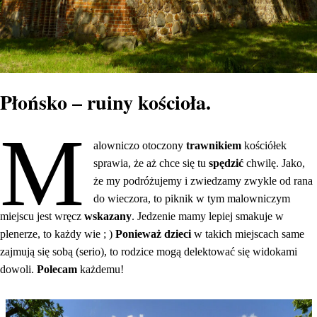
Płońsko – ruiny kościoła.
M
alowniczo otoczony
trawnikiem
kościółek
sprawia, że aż chce się tu
spędzić
chwilę. Jako,
że my podróżujemy i zwiedzamy zwykle od rana
do wieczora, to piknik w tym malowniczym
miejscu jest wręcz
wskazany
. Jedzenie mamy lepiej smakuje w
plenerze, to każdy wie ; )
Ponieważ dzieci
w takich miejscach same
zajmują się sobą (serio), to rodzice mogą delektować się widokami
dowoli.
Polecam
każdemu!