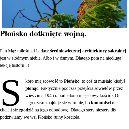
Płońsko dotknięte wojną.
Pan Mąż miłośnik i badacz
średniowiecznej architektury sakralnej
jest w siódmym niebie. Albo i w ósmym. Dlatego pora na niedługą
lekcję historii ; )
S
koro miejscowość to
Płońsko
, to coś tu musiało kiedyś
płonąć
. Faktycznie podczas przejścia sowietów przez
wieś zimą 1945 r. podpalono miejscowy kościół. Od
tego czasu znajduje się w ruinie, bo
komuniści
nie
chcieli się
zgodzić
na jego odbudowę. Dlatego stety niestety diś
podziwiamy we wsi Płońsko ruiny kościoła.