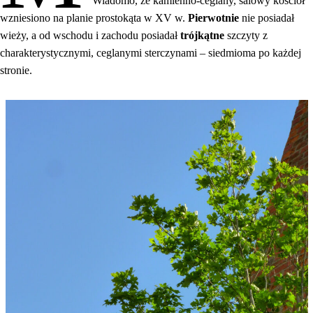
Wiadomo, że kamienno-ceglany, salowy kościół
wzniesiono na planie prostokąta w XV w.
Pierwotnie
nie posiadał
wieży, a od wschodu i zachodu posiadał
trójkątne
szczyty z
charakterystycznymi, ceglanymi sterczynami – siedmioma po każdej
stronie.