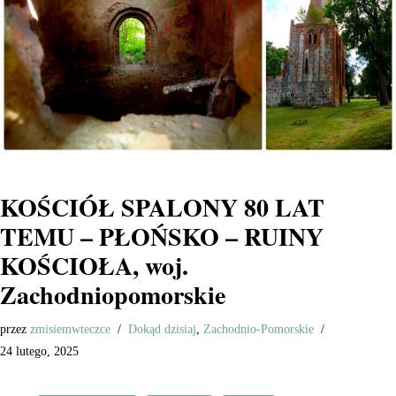
KOŚCIÓŁ SPALONY 80 LAT
TEMU – PŁOŃSKO – RUINY
KOŚCIOŁA, woj.
Zachodniopomorskie
przez
zmisiemwteczce
Dokąd dzisiaj
,
Zachodnio-Pomorskie
24 lutego, 2025