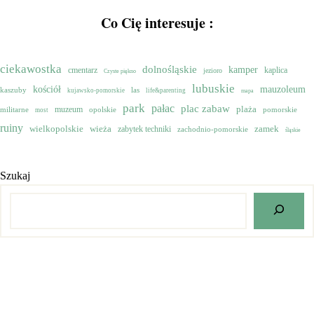
Co Cię interesuje :
ciekawostka
dolnośląskie
kamper
cmentarz
kaplica
jezioro
Czyste piękno
lubuskie
mauzoleum
kościół
kaszuby
las
kujawsko-pomorskie
life&parenting
mapa
park
pałac
plac zabaw
muzeum
plaża
militarne
opolskie
pomorskie
most
ruiny
wielkopolskie
zamek
wieża
zabytek techniki
zachodnio-pomorskie
śląskie
Szukaj