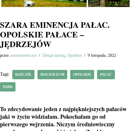
SZARA EMINENCJA PAŁAC.
OPOLSKIE PAŁACE –
JĘDRZEJÓW
przez
zmisiemwteczce
Dokąd dzisiaj
,
Opolskie
9 listopada, 2022
Tagi:
KOŚCIÓŁ
MAUZOLEUM
OPOLSKIE
PAŁAC
PARK
To zdecydowanie jeden z najpiękniejszych pałaców
jaki w życiu widziałam. Pokochałam go od
pierwszego wejrzenia. Niczym średniowieczny