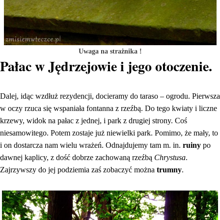
Uwaga na strażnika !
Pałac w Jędrzejowie i jego otoczenie.
Dalej, idąc wzdłuż rezydencji, docieramy do taraso – ogrodu. Pierwsza
w oczy rzuca się wspaniała fontanna z rzeźbą. Do tego kwiaty i liczne
krzewy, widok na pałac z jednej, i park z drugiej strony. Coś
niesamowitego. Potem zostaje już niewielki park. Pomimo, że mały, to
i on dostarcza nam wielu wrażeń. Odnajdujemy tam m. in.
ruiny
po
dawnej kaplicy, z dość dobrze zachowaną rzeźbą
Chrystusa
.
Zajrzywszy do jej podziemia zaś zobaczyć można
trumny
.