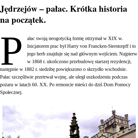
Jędrzejów – pałac. Krótka historia
na początek.
P
ałac swoją neogotycką formę otrzymał w XIX w.
Inicjatorem prac był Harry von Francken-Sierstorpff i to
jego herb znajduje się nad głównym wejściem. Najpierw
w 1868 r. ukończono przebudowę starszej rezydencji,
następnie w 1882 r. siedzibę powiększono o skrzydło wschodnie.
Pałac szczęśliwie przetrwał wojnę, ale uległ uszkodzeniu podczas
pożaru w latach 60. XX. Po remoncie mieści do dziś Dom Pomocy
Społecznej.