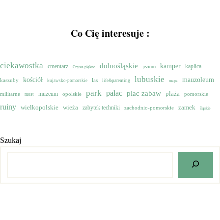
Co Cię interesuje :
ciekawostka
dolnośląskie
kamper
cmentarz
kaplica
jezioro
Czyste piękno
lubuskie
mauzoleum
kościół
kaszuby
las
kujawsko-pomorskie
life&parenting
mapa
park
pałac
plac zabaw
muzeum
plaża
militarne
opolskie
pomorskie
most
ruiny
wielkopolskie
zamek
wieża
zabytek techniki
zachodnio-pomorskie
śląskie
Szukaj