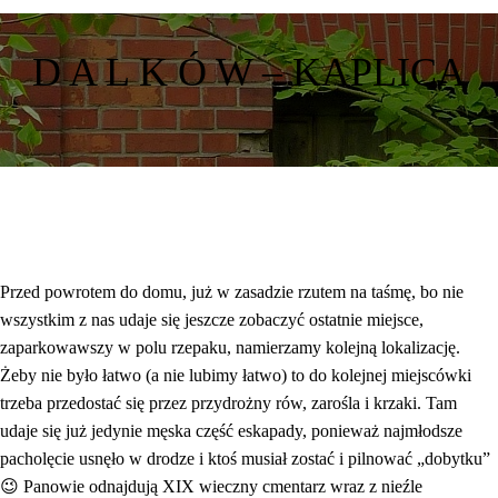
D A L K Ó W – KAPLICA
Przed powrotem do domu, już w zasadzie rzutem na taśmę, bo nie
wszystkim z nas udaje się jeszcze zobaczyć ostatnie miejsce,
zaparkowawszy w polu rzepaku, namierzamy kolejną lokalizację.
Żeby nie było łatwo (a nie lubimy łatwo) to do kolejnej miejscówki
trzeba przedostać się przez przydrożny rów, zarośla i krzaki. Tam
udaje się już jedynie męska część eskapady, ponieważ najmłodsze
pacholęcie usnęło w drodze i ktoś musiał zostać i pilnować „dobytku”
😉 Panowie odnajdują XIX wieczny cmentarz wraz z nieźle