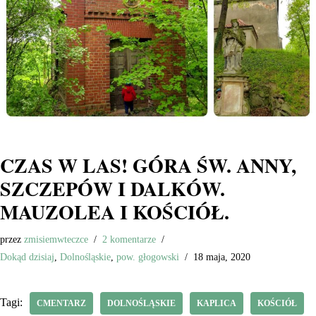
CZAS W LAS! GÓRA ŚW. ANNY,
SZCZEPÓW I DALKÓW.
MAUZOLEA I KOŚCIÓŁ.
przez
zmisiemwteczce
2 komentarze
Dokąd dzisiaj
,
Dolnośląskie
,
pow. głogowski
18 maja, 2020
Tagi:
CMENTARZ
DOLNOŚLĄSKIE
KAPLICA
KOŚCIÓŁ