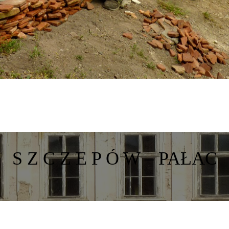
S Z C Z E P Ó W – PAŁAC