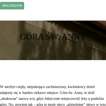
MAUZOLEUM
GÓRA ŚW. ANNY
W niezbyt ciepły, niepokojąco zachmurzony, kwietniowy dzień
udajemy się w bardzo ciekawe miejsce. Góra św. Anny, to dość
„dosłowna” nazwa wsi, gdyż faktycznie miejscowość leży u podnóża
góry. No, powiem tak – góra to może nieco „górnolotne” słowo w tym