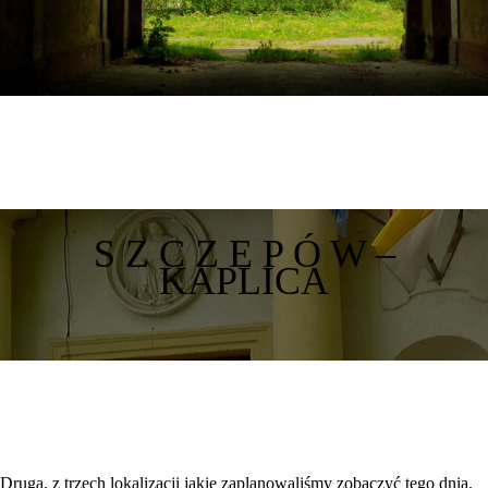
S Z C Z E P Ó W –
KAPLICA
Drugą, z trzech lokalizacji jakie zaplanowaliśmy zobaczyć tego dnia,