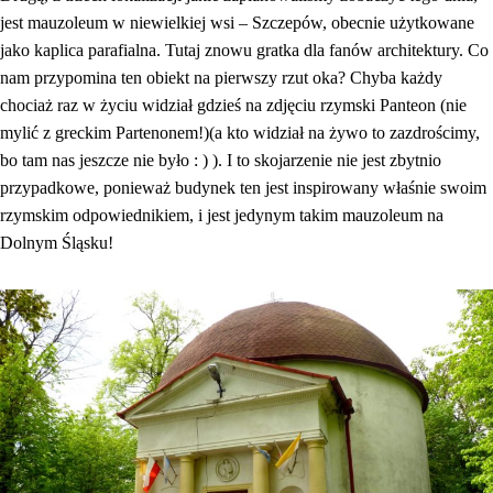
jest mauzoleum w niewielkiej wsi – Szczepów, obecnie użytkowane
jako kaplica parafialna. Tutaj znowu gratka dla fanów architektury. Co
nam przypomina ten obiekt na pierwszy rzut oka? Chyba każdy
chociaż raz w życiu widział gdzieś na zdjęciu rzymski Panteon (nie
mylić z greckim Partenonem!)(a kto widział na żywo to zazdrościmy,
bo tam nas jeszcze nie było : ) ). I to skojarzenie nie jest zbytnio
przypadkowe, ponieważ budynek ten jest inspirowany właśnie swoim
rzymskim odpowiednikiem, i jest jedynym takim mauzoleum na
Dolnym Śląsku!