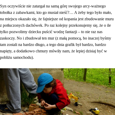
Syn oczywiście nie zatargał na samą górę swojego arcy-ważnego
tobołka z zabawkami, kto go musiał nieść?… A żeby tego było mało,
na miejscu okazało się, że fajniejsze od kopania jest zbudowanie muru
z potłuczonych dachówek. Po raz kolejny przekonujemy się, że o ile
tylko pozwolimy dziecku puścić wodzę fantazji – to nie raz nas
zaskoczy. No i zbudował ten mur (z małą pomocą, bo inaczej byśmy
tam zostali na bardzo długo, a tego dnia grafik był bardzo, bardzo
napięty, a dodatkowo chmury mówiły nam, że lepiej dzisiaj być w
pobliżu samochodu).