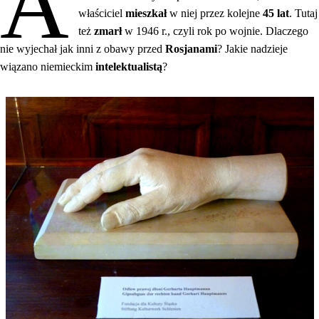
A
właściciel
mieszkał
w niej przez kolejne
45 lat
. Tutaj
też
zmarł
w 1946 r., czyli rok po wojnie. Dlaczego
nie wyjechał jak inni z obawy przed
Rosjanami
? Jakie nadzieje
wiązano niemieckim
intelektualistą
?