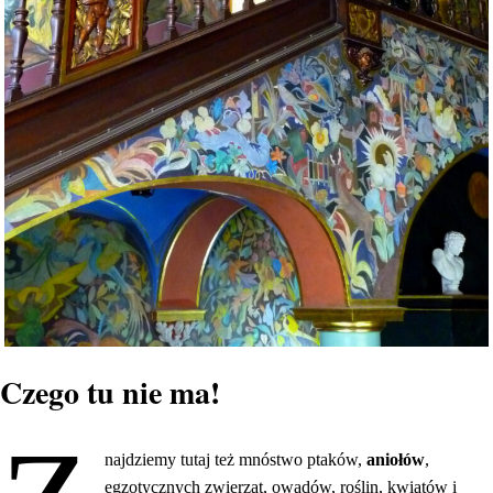
Czego tu nie ma!
najdziemy tutaj też mnóstwo ptaków,
aniołów
,
egzotycznych zwierząt, owadów, roślin, kwiatów i