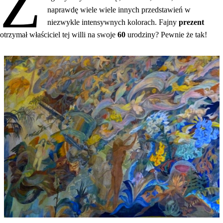
Z
naprawdę wiele wiele innych przedstawień w
niezwykle intensywnych kolorach. Fajny
prezent
otrzymał właściciel tej willi na swoje
60
urodziny? Pewnie że tak!