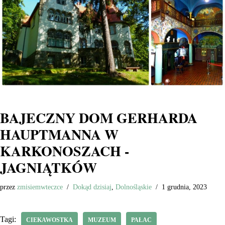
BAJECZNY DOM GERHARDA
HAUPTMANNA W
KARKONOSZACH -
JAGNIĄTKÓW
przez
zmisiemwteczce
Dokąd dzisiaj
,
Dolnośląskie
1 grudnia, 2023
Tagi:
CIEKAWOSTKA
MUZEUM
PAŁAC