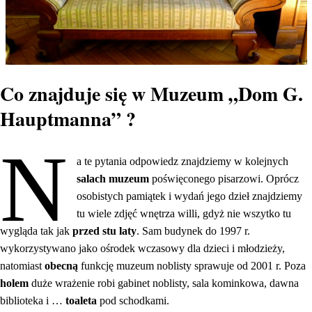
Co znajduje się w Muzeum „Dom G.
Hauptmanna” ?
N
a te pytania odpowiedz znajdziemy w kolejnych
salach muzeum
poświęconego pisarzowi. Oprócz
osobistych pamiątek i wydań jego dzieł znajdziemy
tu wiele zdjęć wnętrza willi, gdyż nie wszytko tu
wygląda tak jak
przed stu laty
. Sam budynek do 1997 r.
wykorzystywano jako ośrodek wczasowy dla dzieci i młodzieży,
natomiast
obecną
funkcję muzeum noblisty sprawuje od 2001 r. Poza
holem
duże wrażenie robi gabinet noblisty, sala kominkowa, dawna
biblioteka i …
toaleta
pod schodkami.