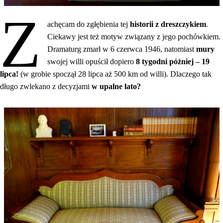
Z
achęcam do zgłębienia tej
historii z dreszczykiem
.
Ciekawy jest też motyw związany z jego pochówkiem.
Dramaturg zmarł w 6 czerwca 1946, natomiast
mury
swojej willi opuścił dopiero
8 tygodni później – 19
lipca!
(w grobie spoczął 28 lipca aż 500 km od willi). Dlaczego tak
długo zwlekano z decyzjami
w upalne lato?