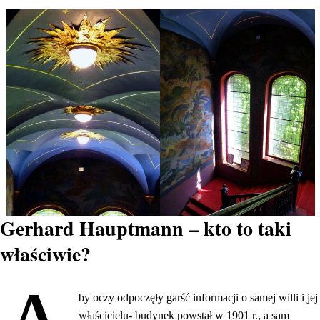
Gerhard Hauptmann – kto to taki
właściwie?
by oczy odpoczęły garść informacji o samej willi i jej
właścicielu- budynek powstał w 1901 r., a sam