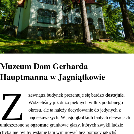
Muzeum Dom Gerharda
Hauptmanna w Jagniątkowie
Z
zewnątrz budynek prezentuje się bardzo
dostojnie
.
Widzieliśmy już dużo pięknych willi z podobnego
okresu, ale ta należy decydowanie do jedynych z
najciekawszych. W jego
gładkich
białych elewacjach
umieszczone są
ogromne
granitowe głazy, których zwykli ludzie
chyba nie byliby wstanie tam wmurować bez pomocy jakichś