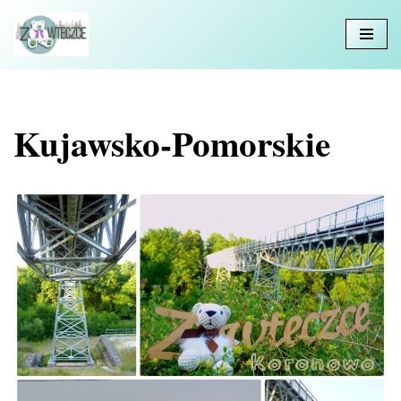
Przejdź
do
treści
Kujawsko-Pomorskie