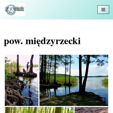
Przejdź
do
treści
pow. międzyrzecki