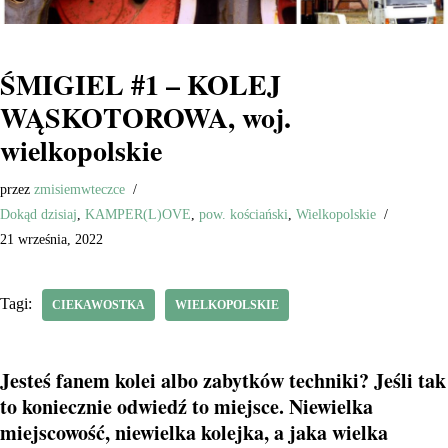
ŚMIGIEL #1 – KOLEJ
WĄSKOTOROWA, woj.
wielkopolskie
przez
zmisiemwteczce
Dokąd dzisiaj
,
KAMPER(L)OVE
,
pow. kościański
,
Wielkopolskie
21 września, 2022
Tagi:
CIEKAWOSTKA
WIELKOPOLSKIE
Jesteś fanem kolei albo zabytków techniki? Jeśli tak
to koniecznie odwiedź to miejsce. Niewielka
miejscowość, niewielka kolejka, a jaka wielka