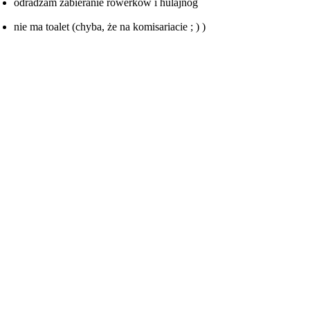
odradzam zabieranie rowerków i hulajnóg
nie ma toalet (chyba, że na komisariacie ; ) )