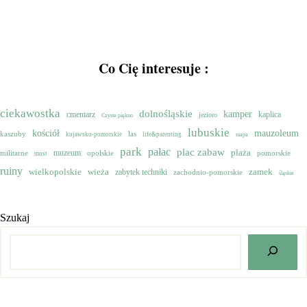
Co Cię interesuje :
ciekawostka
dolnośląskie
kamper
cmentarz
kaplica
jezioro
Czyste piękno
lubuskie
mauzoleum
kościół
kaszuby
las
kujawsko-pomorskie
life&parenting
mapa
park
pałac
plac zabaw
muzeum
plaża
militarne
opolskie
pomorskie
most
ruiny
wielkopolskie
zamek
wieża
zabytek techniki
zachodnio-pomorskie
śląskie
Szukaj