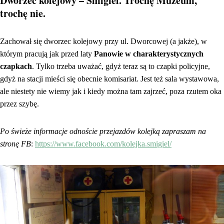
Dworzec kolejowy – Śmigiel. Trochę Muzeum,
trochę nie.
Zachował się dworzec kolejowy przy ul. Dworcowej (a jakże), w
którym pracują jak przed laty
Panowie w charakterystycznych
czapkach
. Tylko trzeba uważać, gdyż teraz są to czapki policyjne,
gdyż na stacji mieści się obecnie komisariat. Jest też sala wystawowa,
ale niestety nie wiemy jak i kiedy można tam zajrzeć, poza rzutem oka
przez szybę.
Po świeże informacje odnoście przejazdów kolejką zapraszam na
stronę FB
:
https://www.facebook.com/kolejka.smigiel/