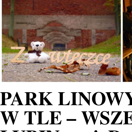
PARK LINOWY
W TLE – WS