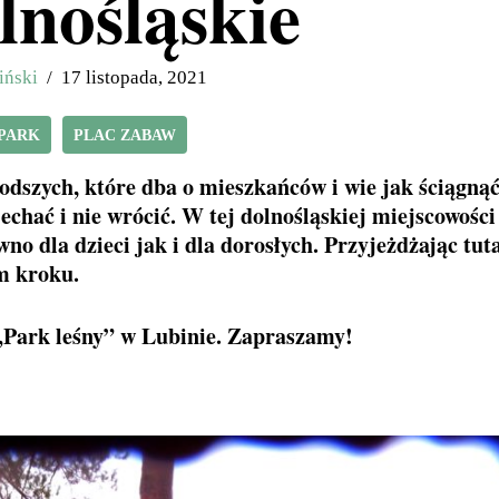
lnośląskie
iński
17 listopada, 2021
PARK
PLAC ZABAW
łodszych, które dba o mieszkańców i wie jak ściągną
echać i nie wrócić. W tej dolnośląskiej miejscowości
no dla dzieci jak i dla dorosłych. Przyjeżdżając tut
m kroku.
 „Park leśny” w Lubinie. Zapraszamy!