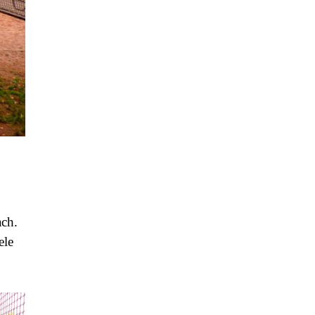
ach.
ele