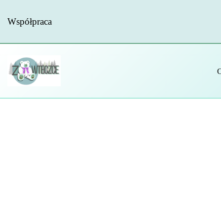
Współpraca
Przejdź
do
treści