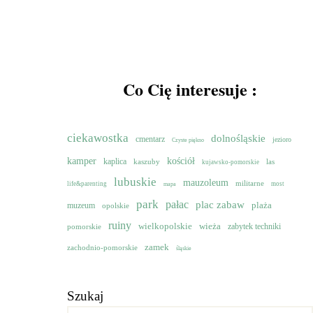
Co Cię interesuje :
ciekawostka
dolnośląskie
cmentarz
jezioro
Czyste piękno
kamper
kościół
kaplica
kaszuby
las
kujawsko-pomorskie
lubuskie
mauzoleum
militarne
life&parenting
most
mapa
park
pałac
plac zabaw
muzeum
plaża
opolskie
ruiny
wielkopolskie
wieża
pomorskie
zabytek techniki
zamek
zachodnio-pomorskie
śląskie
Szukaj