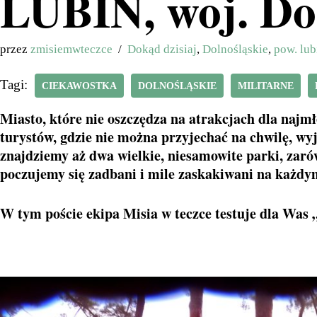
LUBIN, woj. Do
przez
zmisiemwteczce
Dokąd dzisiaj
,
Dolnośląskie
,
pow. lub
Tagi:
CIEKAWOSTKA
DOLNOŚLĄSKIE
MILITARNE
Miasto, które nie oszczędza na atrakcjach dla najm
turystów, gdzie nie można przyjechać na chwilę, wyj
znajdziemy aż dwa wielkie, niesamowite parki, zarów
poczujemy się zadbani i mile zaskakiwani na każdy
W tym poście ekipa Misia w teczce testuje dla Was