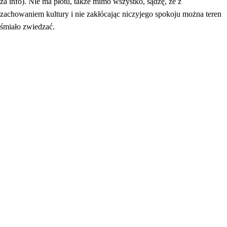
za info). Nie ma płotu, także mimo wszystko, sądzę, że z
zachowaniem kultury i nie zakłócając niczyjego spokoju można teren
śmiało zwiedzać.