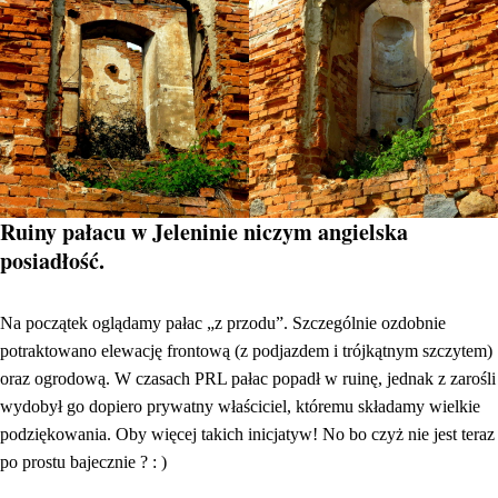
Ruiny pałacu w Jeleninie niczym angielska
posiadłość.
Na początek oglądamy pałac „z przodu”. Szczególnie ozdobnie
potraktowano elewację frontową (z podjazdem i trójkątnym szczytem)
oraz ogrodową. W czasach PRL pałac popadł w ruinę, jednak z zarośli
wydobył go dopiero prywatny właściciel, któremu składamy wielkie
podziękowania. Oby więcej takich inicjatyw! No bo czyż nie jest teraz
po prostu bajecznie ? : )