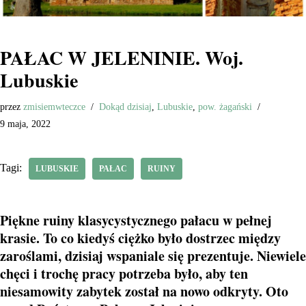
PAŁAC W JELENINIE. Woj.
Lubuskie
przez
zmisiemwteczce
Dokąd dzisiaj
,
Lubuskie
,
pow. żagański
9 maja, 2022
Tagi:
LUBUSKIE
PAŁAC
RUINY
Piękne ruiny klasycystycznego pałacu w pełnej
krasie. To co kiedyś ciężko było dostrzec między
zaroślami, dzisiaj wspaniale się prezentuje. Niewiele
chęci i trochę pracy potrzeba było, aby ten
niesamowity zabytek został na nowo odkryty. Oto