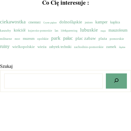
Co Cię interesuje :
ciekawostka
dolnośląskie
kamper
cmentarz
kaplica
jezioro
Czyste piękno
lubuskie
mauzoleum
kościół
kaszuby
las
kujawsko-pomorskie
life&parenting
mapa
park
pałac
plac zabaw
muzeum
plaża
militarne
opolskie
pomorskie
most
ruiny
wielkopolskie
zamek
wieża
zabytek techniki
zachodnio-pomorskie
śląskie
Szukaj