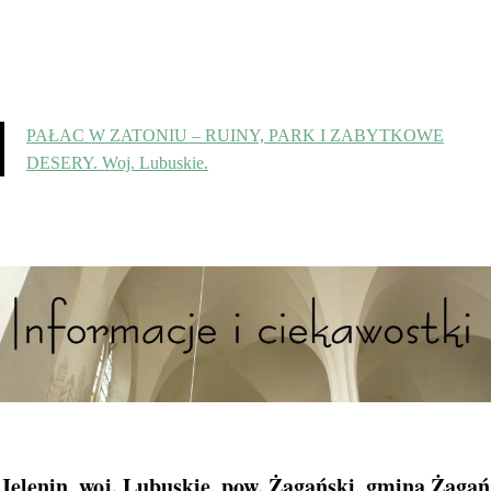
PAŁAC W ZATONIU – RUINY, PARK I ZABYTKOWE
DESERY. Woj. Lubuskie.
Jelenin, woj. Lubuskie, pow. Żagański, gmina Żagań